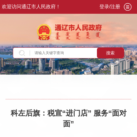
欢迎访问通辽市人民政府！
登录/注册
搜索
当前位置：
首页
>
新闻资讯
>
旗县动态
科左后旗：税宣“进门店” 服务“面对
面”