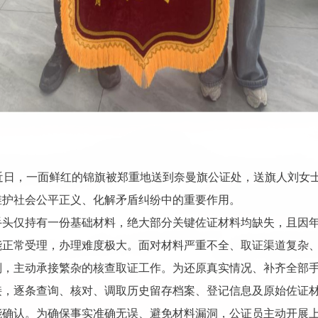
 近日，一面鲜红的锦旗被郑重地送到奈曼旗公证处，送旗人刘女
维护社会公平正义、化解矛盾纠纷中的重要作用。
手头仅持有一份基础材料，绝大部分关键佐证材料均缺失，且因
能正常受理，办理难度极大。面对材料严重不全、取证渠道复杂
则，主动承接繁杂的核查取证工作。为还原真实情况、补齐全部
接，逐条查询、核对、调取历史留存档案、登记信息及原始佐证
能确认。为确保事实准确无误、避免材料漏洞，公证员主动开展