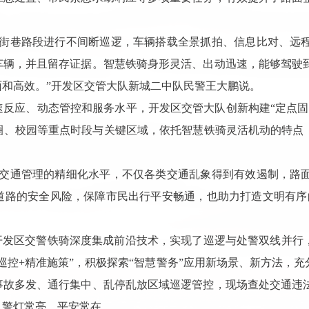
、街巷路段进行不间断巡逻，车辆搭载全景抓拍、信息比对、远
车辆，并且留存证据。智慧铁骑身形灵活、出动迅速，能够驾驶
和高效。”开发区交管大队新城二中队民警王大鹏说。
反应、动态管控和服务水平，开发区交管大队创新构建“定点固
圈、校园等重点时段与关键区域，依托智慧铁骑灵活机动的特点
区交通管理的精细化水平，不仅各类交通乱象得到有效遏制，路
道路的安全风险，保障市民出行平安畅通，也助力打造文明有序
开发区交警铁骑深度集成前沿技术，实现了巡逻与处警双线并行
巡控+精准施策”，积极探索“智慧警务”应用新场景、新方法，充
事故多发、通行集中、乱停乱放区域巡逻管控，现场查处交通违
、警灯常亮、平安常在。