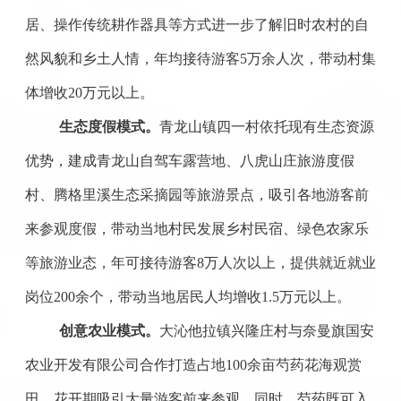
居、操作传统耕作器具等方式进一步了解旧时农村的自
然风貌和乡土人情，年均接待游客
5
万余人次，带动村集
体增收
20
万元以上。
生态度假模式。
青龙山镇四一村依托现有生态资源
优势，建成青龙山自驾车露营地、八虎山庄旅游度假
村、腾格里溪生态采摘园等旅游景点，吸引各地游客前
来参观度假，带动当地村民发展乡村民宿、绿色农家乐
等旅游业态，年可接待游客
8
万人次以上，提供就近就业
岗位
200
余个，带动当地居民人均增收
1.5
万元以上。
创意农业模式。
大沁他拉镇兴隆庄村与奈曼旗国安
农业开发有限公司合作打造占地
100
余亩芍药花海观赏
田，花开期吸引大量游客前来参观。同时，芍药既可入