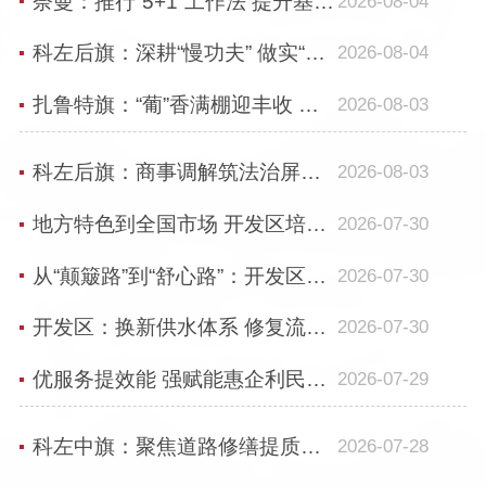
奈曼：推行“5+1”工作法 提升基层微治理能力
2026-08-04
科左后旗：深耕“慢功夫” 做实“微改革” 以营商环境小切口撬动我旗发展大提升
2026-08-04
扎鲁特旗：“葡”香满棚迎丰收 设施农业铺富路
2026-08-03
科左后旗：商事调解筑法治屏障 多元护航优化营商环境
2026-08-03
地方特色到全国市场 开发区培育特色奶食产业矩阵
2026-07-30
从“颠簸路”到“舒心路”：开发区道路修缮让居民安心
2026-07-30
开发区：换新供水体系 修复流域生态
2026-07-30
优服务提效能 强赋能惠企利民——科左后旗全力擦亮政务服务营商底色
2026-07-29
科左中旗：聚焦道路修缮提质整治 畅通民生出行幸福路
2026-07-28