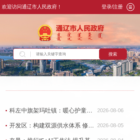
欢迎访问通辽市人民政府！
登录/注册
搜索
当前位置：
首页
>
新闻资讯
>
旗县动态
科左中旗架玛吐镇：暖心护童过暑假 红色浸润助成长
2026-08-06
开发区：构建双源供水体系 修复西辽河流域生态
2026-08-05