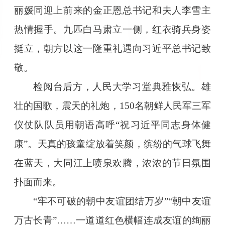
丽媛同迎上前来的金正恩总书记和夫人李雪主
热情握手。九匹白马肃立一侧，红衣骑兵身姿
挺立，朝方以这一隆重礼遇向习近平总书记致
敬。
检阅台后方，人民大学习堂典雅恢弘。雄
壮的国歌，震天的礼炮，150名朝鲜人民军三军
仪仗队队员用朝语高呼“祝习近平同志身体健
康”。天真的孩童绽放着笑颜，缤纷的气球飞舞
在蓝天，大同江上喷泉欢腾，浓浓的节日氛围
扑面而来。
“牢不可破的朝中友谊团结万岁”“朝中友谊
万古长青”……一道道红色横幅连成友谊的绚丽