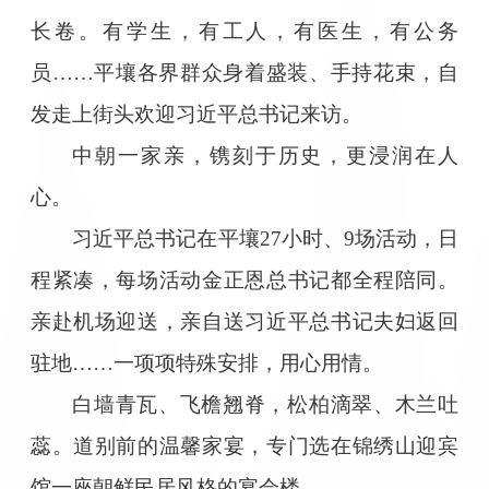
长卷。有学生，有工人，有医生，有公务
员……平壤各界群众身着盛装、手持花束，自
发走上街头欢迎习近平总书记来访。
中朝一家亲，镌刻于历史，更浸润在人
心。
习近平总书记在平壤27小时、9场活动，日
程紧凑，每场活动金正恩总书记都全程陪同。
亲赴机场迎送，亲自送习近平总书记夫妇返回
驻地……一项项特殊安排，用心用情。
白墙青瓦、飞檐翘脊，松柏滴翠、木兰吐
蕊。道别前的温馨家宴，专门选在锦绣山迎宾
馆一座朝鲜民居风格的宴会楼。