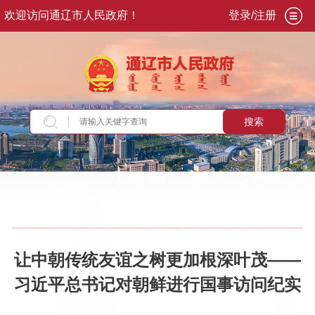
欢迎访问通辽市人民政府！
登录/注册
搜索
当前位置：
首页
>
新闻资讯
>
每日头条
让中朝传统友谊之树更加根深叶茂——
习近平总书记对朝鲜进行国事访问纪实