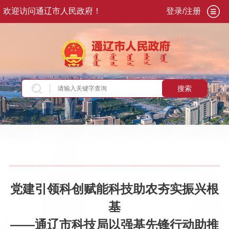
欢迎访问通辽市人民政府！
登录/注册
搜索
当前位置：
首页
>
新闻资讯
>
部门动态
党建引领科创赋能科技助农夯实振兴根
基
——通辽市科技局以强基先锋行动助推