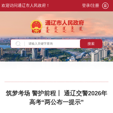
欢迎访问通辽市人民政府！
登录/注册
搜索
当前位置：
首页
>
新闻资讯
>
部门动态
筑梦考场 警护前程丨 通辽交警2026年
高考“两公布一提示”