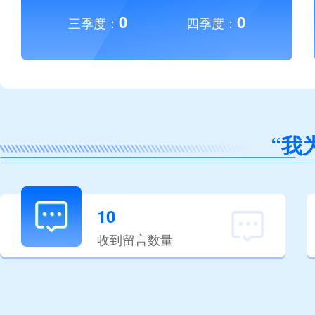
0
0
三季度：
四季度：
“我
10
收到留言数量